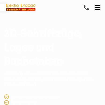
3D-Schriftzüge,
Logos und
Buchstaben
Herstellung von Leuchtreklamen mit hochwertiger
Verarbeitung und maßgeschneidertem Design nach
Ihren Bedürfnissen.
Jahrzehntelange Lebensdauer
Rundum-Service