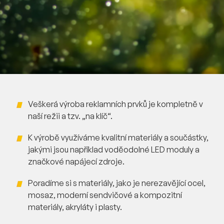
Veškerá výroba reklamních prvků je kompletně v
naší režii a tzv. „na klíč“.
K výrobě využíváme kvalitní materiály a součástky,
jakými jsou například voděodolné LED moduly a
značkové napájecí zdroje.
Poradíme si s materiály, jako je nerezavějící ocel,
mosaz, moderní sendvičové a kompozitní
materiály, akryláty i plasty.