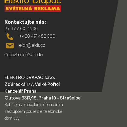
Kontaktujte nás:
Po - Pá 6:00 - 15:00
+420 491 482 500
eldr@eldr.cz
Odpovíme do 24 hodin
ELEKTRO DRAPAČ s.r.o.
Žďárecká 177, Velké Poříčí
Kancelář Praha
Gutova 3317/15, Praha 10 - Strašnice
Schůzka v kanceláři s obchodním
zástupcem pouze dle telefonické
domluvy