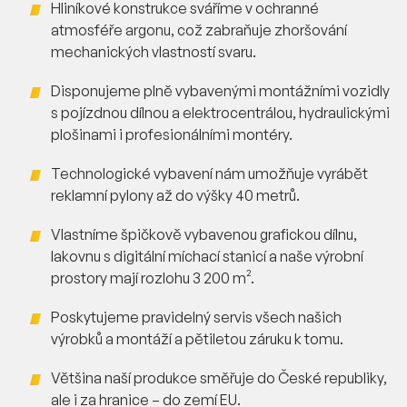
Hliníkové konstrukce sváříme v ochranné
atmosféře argonu, což zabraňuje zhoršování
mechanických vlastností svaru.
Disponujeme plně vybavenými montážními vozidly
s pojízdnou dílnou a elektrocentrálou, hydraulickými
plošinami i profesionálními montéry.
Technologické vybavení nám umožňuje vyrábět
reklamní pylony až do výšky 40 metrů.
Vlastníme špičkově vybavenou grafickou dílnu,
lakovnu s digitální míchací stanicí a naše výrobní
prostory mají rozlohu 3 200 m².
Poskytujeme pravidelný servis všech našich
výrobků a montáží a pětiletou záruku k tomu.
Většina naší produkce směřuje do České republiky,
ale i za hranice – do zemí EU.