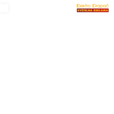
Máme více něž
36 let
zkušeností.
Náš výrobní areál zabírá
8 500 m²
.
Realizujeme více než
1 000
projektů ročně.
Na montáže ujedeme více než
250 000 km
ročně.
Do zahraničí – především do schengenského
prostoru – putuje
35 %
naší produkce.
Elektrické vozy zaujímají
20 %
našeho
vozového parku.